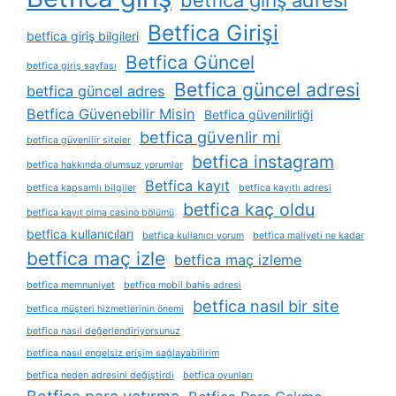
Betfica Girişi
betfica giriş bilgileri
Betfica Güncel
betfica giriş sayfası
Betfica güncel adresi
betfica güncel adres
Betfica Güvenebilir Misin
Betfica güvenilirliği
betfica güvenlir mi
betfica güvenilir siteler
betfica instagram
betfica hakkında olumsuz yorumlar
Betfica kayıt
betfica kapsamlı bilgiler
betfica kayıtlı adresi
betfica kaç oldu
betfica kayıt olma casino bölümü
betfica kullanıcıları
betfica kullanıcı yorum
betfica maliyeti ne kadar
betfica maç izle
betfica maç izleme
betfica memnuniyet
betfica mobil bahis adresi
betfica nasıl bir site
betfica müşteri hizmetlerinin önemi
betfica nasıl değerlendiriyorsunuz
betfica nasıl engelsiz erişim sağlayabilirim
betfica neden adresini değiştirdi
betfica oyunları
Betfica para yatırma