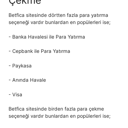
Çekme
Betfica sitesinde dörtten fazla para yatırma
seçeneği vardır bunlardan en popülerleri ise;
- Banka Havalesi ile Para Yatırma
- Cepbank ile Para Yatırma
- Paykasa
- Anında Havale
- Visa
Betfica sitesinde birden fazla para çekme
seçeneği vardır bunlardan en popülerleri ise;