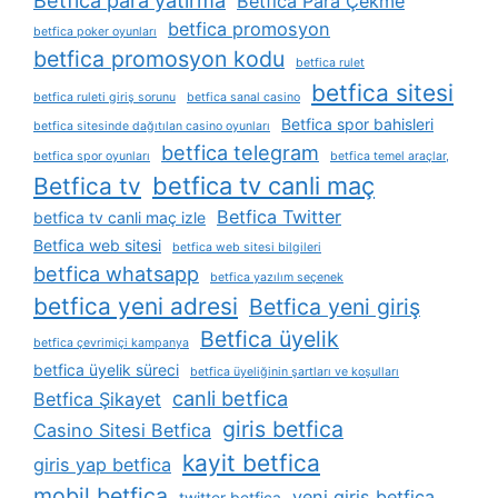
Betfica Para Çekme
betfica promosyon
betfica poker oyunları
betfica promosyon kodu
betfica rulet
betfica sitesi
betfica ruleti giriş sorunu
betfica sanal casino
Betfica spor bahisleri
betfica sitesinde dağıtılan casino oyunları
betfica telegram
betfica spor oyunları
betfica temel araçlar,
betfica tv canli maç
Betfica tv
Betfica Twitter
betfica tv canli maç izle
Betfica web sitesi
betfica web sitesi bilgileri
betfica whatsapp
betfica yazılım seçenek
betfica yeni adresi
Betfica yeni giriş
Betfica üyelik
betfica çevrimiçi kampanya
betfica üyelik süreci
betfica üyeliğinin şartları ve koşulları
canli betfica
Betfica Şikayet
giris betfica
Casino Sitesi Betfica
kayit betfica
giris yap betfica
mobil betfica
yeni giris betfica
twitter betfica