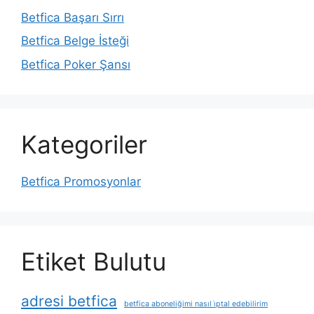
Betfica Başarı Sırrı
Betfica Belge İsteği
Betfica Poker Şansı
Kategoriler
Betfica Promosyonlar
Etiket Bulutu
adresi betfica
betfica aboneliğimi nasıl i̇ptal edebilirim