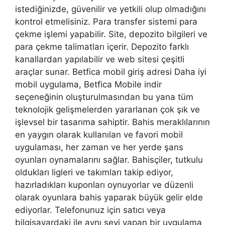
istediğinizde, güvenilir ve yetkili olup olmadığını
kontrol etmelisiniz. Para transfer sistemi para
çekme işlemi yapabilir. Site, depozito bilgileri ve
para çekme talimatları içerir. Depozito farklı
kanallardan yapılabilir ve web sitesi çeşitli
araçlar sunar. Betfica mobil giriş adresi Daha iyi
mobil uygulama, Betfica Mobile indir
seçeneğinin oluşturulmasından bu yana tüm
teknolojik gelişmelerden yararlanan çok şık ve
işlevsel bir tasarıma sahiptir. Bahis meraklılarının
en yaygın olarak kullanılan ve favori mobil
uygulaması, her zaman ve her yerde şans
oyunları oynamalarını sağlar. Bahisçiler, tutkulu
oldukları ligleri ve takımları takip ediyor,
hazırladıkları kuponları oynuyorlar ve düzenli
olarak oyunlara bahis yaparak büyük gelir elde
ediyorlar. Telefonunuz için satıcı veya
bilgisayardaki ile aynı şeyi yapan bir uygulama