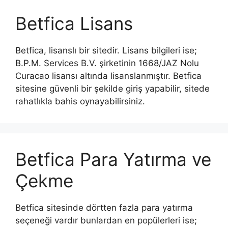
Betfica Lisans
Betfica, lisanslı bir sitedir. Lisans bilgileri ise;
B.P.M. Services B.V. şirketinin 1668/JAZ Nolu
Curacao lisansı altında lisanslanmıştır. Betfica
sitesine güvenli bir şekilde giriş yapabilir, sitede
rahatlıkla bahis oynayabilirsiniz.
Betfica Para Yatırma ve
Çekme
Betfica sitesinde dörtten fazla para yatırma
seçeneği vardır bunlardan en popülerleri ise;