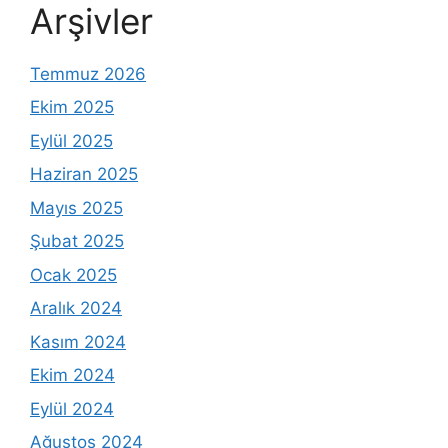
Arşivler
Temmuz 2026
Ekim 2025
Eylül 2025
Haziran 2025
Mayıs 2025
Şubat 2025
Ocak 2025
Aralık 2024
Kasım 2024
Ekim 2024
Eylül 2024
Ağustos 2024