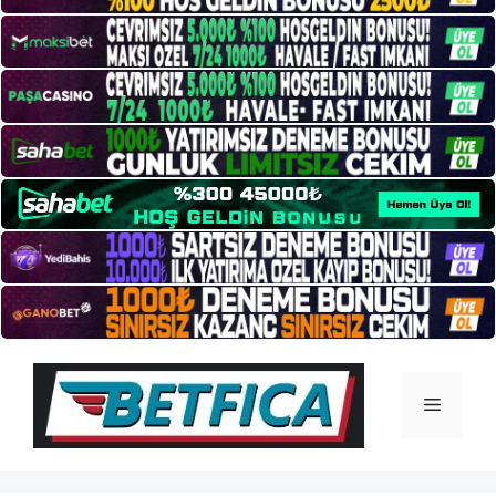
İçeriğe
atla
Menü