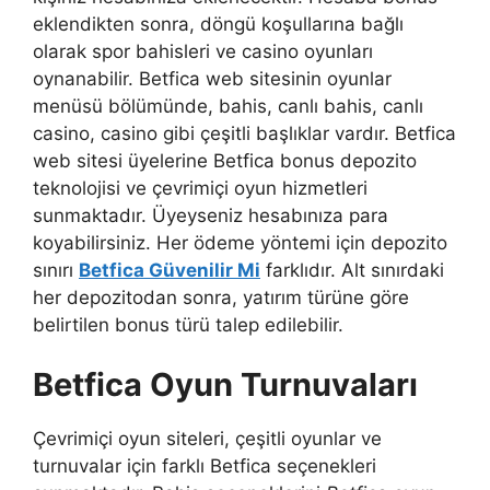
eklendikten sonra, döngü koşullarına bağlı
olarak spor bahisleri ve casino oyunları
oynanabilir. Betfica web sitesinin oyunlar
menüsü bölümünde, bahis, canlı bahis, canlı
casino, casino gibi çeşitli başlıklar vardır. Betfica
web sitesi üyelerine Betfica bonus depozito
teknolojisi ve çevrimiçi oyun hizmetleri
sunmaktadır. Üyeyseniz hesabınıza para
koyabilirsiniz. Her ödeme yöntemi için depozito
sınırı
Betfica Güvenilir Mi
farklıdır. Alt sınırdaki
her depozitodan sonra, yatırım türüne göre
belirtilen bonus türü talep edilebilir.
Betfica Oyun Turnuvaları
Çevrimiçi oyun siteleri, çeşitli oyunlar ve
turnuvalar için farklı Betfica seçenekleri