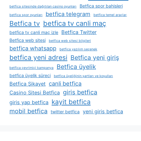
Betfica spor bahisleri
betfica sitesinde dağıtılan casino oyunları
betfica telegram
betfica spor oyunları
betfica temel araçlar,
betfica tv canli maç
Betfica tv
Betfica Twitter
betfica tv canli maç izle
Betfica web sitesi
betfica web sitesi bilgileri
betfica whatsapp
betfica yazılım seçenek
betfica yeni adresi
Betfica yeni giriş
Betfica üyelik
betfica çevrimiçi kampanya
betfica üyelik süreci
betfica üyeliğinin şartları ve koşulları
canli betfica
Betfica Şikayet
giris betfica
Casino Sitesi Betfica
kayit betfica
giris yap betfica
mobil betfica
yeni giris betfica
twitter betfica