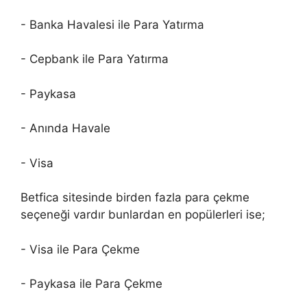
- Banka Havalesi ile Para Yatırma
- Cepbank ile Para Yatırma
- Paykasa
- Anında Havale
- Visa
Betfica sitesinde birden fazla para çekme
seçeneği vardır bunlardan en popülerleri ise;
- Visa ile Para Çekme
- Paykasa ile Para Çekme