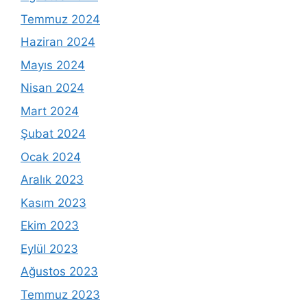
Temmuz 2024
Haziran 2024
Mayıs 2024
Nisan 2024
Mart 2024
Şubat 2024
Ocak 2024
Aralık 2023
Kasım 2023
Ekim 2023
Eylül 2023
Ağustos 2023
Temmuz 2023