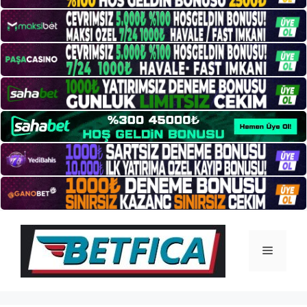
İçeriğe
atla
Menü