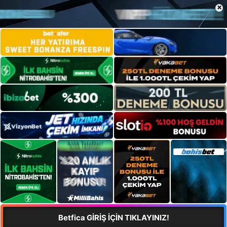
×
Betfica GİRİŞ İÇİN TIKLAYINIZ!