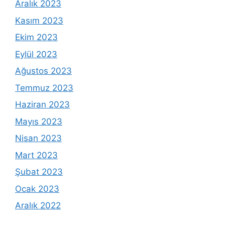
Aralık 2023
Kasım 2023
Ekim 2023
Eylül 2023
Ağustos 2023
Temmuz 2023
Haziran 2023
Mayıs 2023
Nisan 2023
Mart 2023
Şubat 2023
Ocak 2023
Aralık 2022