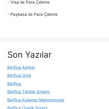
- Visa ile Para Çekme
- Paykasa ile Para Çekme
Son Yazılar
Betfica Adresi
Betfica Giriş
Betfica
Betfica Twitter Erişimi
Betfica Kullanıcı Memnuniyeti
Betfica Üyelik Süreci