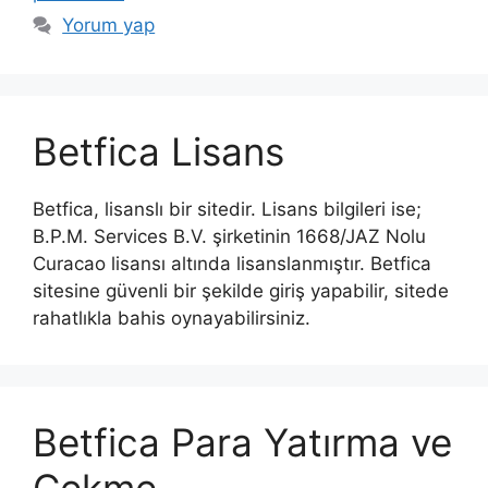
Yorum yap
Betfica Lisans
Betfica, lisanslı bir sitedir. Lisans bilgileri ise;
B.P.M. Services B.V. şirketinin 1668/JAZ Nolu
Curacao lisansı altında lisanslanmıştır. Betfica
sitesine güvenli bir şekilde giriş yapabilir, sitede
rahatlıkla bahis oynayabilirsiniz.
Betfica Para Yatırma ve