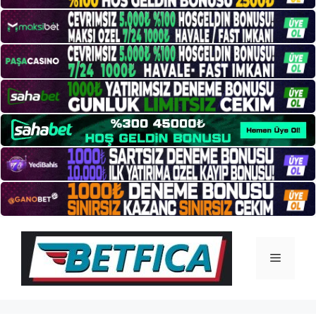
İçeriğe
atla
Menü