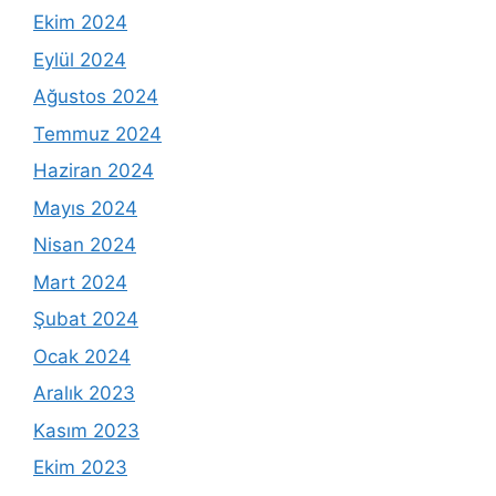
Ekim 2024
Eylül 2024
Ağustos 2024
Temmuz 2024
Haziran 2024
Mayıs 2024
Nisan 2024
Mart 2024
Şubat 2024
Ocak 2024
Aralık 2023
Kasım 2023
Ekim 2023