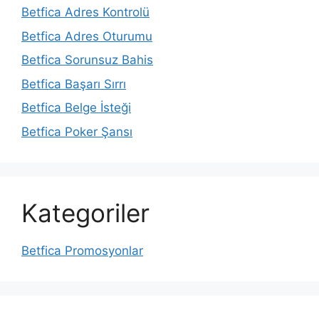
Betfica Adres Kontrolü
Betfica Adres Oturumu
Betfica Sorunsuz Bahis
Betfica Başarı Sırrı
Betfica Belge İsteği
Betfica Poker Şansı
Kategoriler
Betfica Promosyonlar