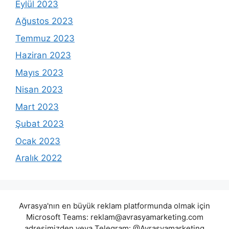
Eylül 2023
Ağustos 2023
Temmuz 2023
Haziran 2023
Mayıs 2023
Nisan 2023
Mart 2023
Şubat 2023
Ocak 2023
Aralık 2022
Avrasya'nın en büyük reklam platformunda olmak için
Microsoft Teams:
reklam@avrasyamarketing.com
adresimizden veya Telegram: @Avrasyamarketing