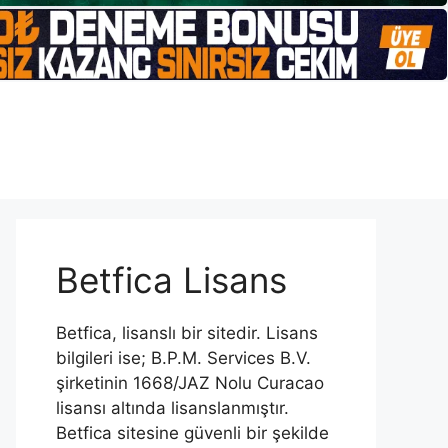
Betfica Lisans
Betfica, lisanslı bir sitedir. Lisans
bilgileri ise; B.P.M. Services B.V.
şirketinin 1668/JAZ Nolu Curacao
lisansı altında lisanslanmıştır.
Betfica sitesine güvenli bir şekilde