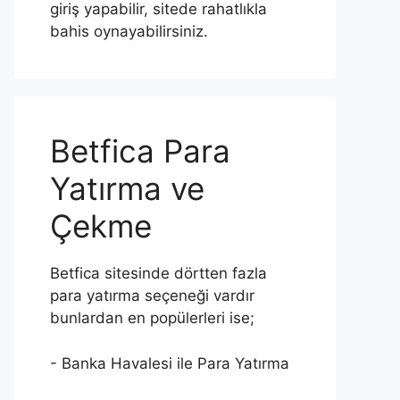
giriş yapabilir, sitede rahatlıkla
bahis oynayabilirsiniz.
Betfica Para
Yatırma ve
Çekme
Betfica sitesinde dörtten fazla
para yatırma seçeneği vardır
bunlardan en popülerleri ise;
- Banka Havalesi ile Para Yatırma