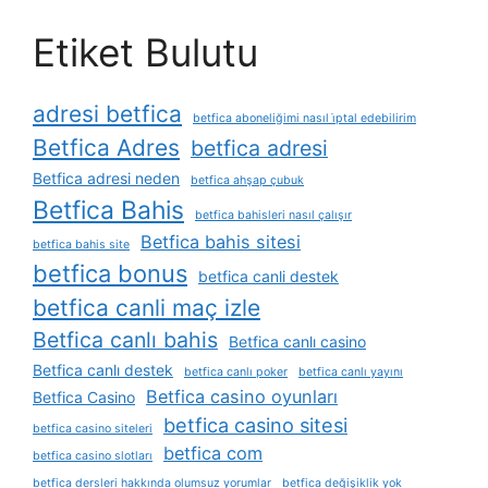
Etiket Bulutu
adresi betfica
betfica aboneliğimi nasıl i̇ptal edebilirim
Betfica Adres
betfica adresi
Betfica adresi neden
betfica ahşap çubuk
Betfica Bahis
betfica bahisleri nasıl çalışır
Betfica bahis sitesi
betfica bahis site
betfica bonus
betfica canli destek
betfica canli maç izle
Betfica canlı bahis
Betfica canlı casino
Betfica canlı destek
betfica canlı poker
betfica canlı yayını
Betfica casino oyunları
Betfica Casino
betfica casino sitesi
betfica casino siteleri
betfica com
betfica casino slotları
betfica dersleri hakkında olumsuz yorumlar
betfica değişiklik yok