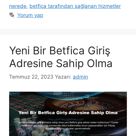
nerede
,
betfica tarafından sağlanan hizmetler
Yorum yap
Yeni Bir Betfica Giriş
Adresine Sahip Olma
Temmuz 22, 2023
Yazarı:
admin