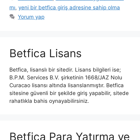
mı
,
yeni bir betfica giriş adresine sahip olma
Yorum yap
Betfica Lisans
Betfica, lisanslı bir sitedir. Lisans bilgileri ise;
B.P.M. Services B.V. şirketinin 1668/JAZ Nolu
Curacao lisansı altında lisanslanmıştır. Betfica
sitesine güvenli bir şekilde giriş yapabilir, sitede
rahatlıkla bahis oynayabilirsiniz.
Betfica Para Yatırma ve