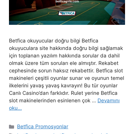
Betfica okuyucular doğru bilgi Betfica
okuyuculara site hakkında doğru bilgi sağlamak
için toplanan yazılım hakkında sorular da dahil
olmak üzere tüm soruları ele almıştır. Rekabet
cephesinde sorun haksız rekabettir. Betfica slot
makineleri çeşitli oyunlar sunar ve oyunun temel
ilkelerini yavaş yavaş kavrayın! Bu tür oyunlar
Canlı Casino’dan farklıdır. Rulet yerine Betfica
slot makinelerinden esinlenen çok …
Devamını
oku…
Kategoriler
Betfica Promosyonlar