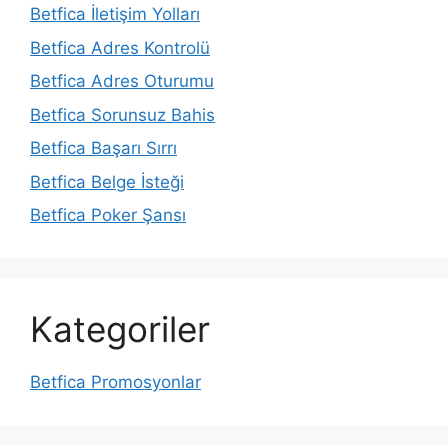
Betfica İletişim Yolları
Betfica Adres Kontrolü
Betfica Adres Oturumu
Betfica Sorunsuz Bahis
Betfica Başarı Sırrı
Betfica Belge İsteği
Betfica Poker Şansı
Kategoriler
Betfica Promosyonlar