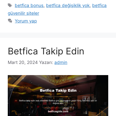
Etiketler
betfica bonus
,
betfica değişiklik yok
,
betfica
güvenilir siteler
Yorum yap
Betfica Takip Edin
Mart 20, 2024
Yazarı:
admin