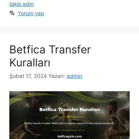
takip edin
Yorum yap
Betfica Transfer
Kuralları
Şubat 17, 2024
Yazarı:
admin