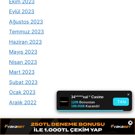
Ekim 2023
Eylül 2023
Ağustos 2023
Temmuz 2023
Haziran 2023
Mayıs 2023
Nisan 2023
Mart 2023
Şubat 2023
Ocak 2023
Aralık 2022
×
Avrasya'nın en büyük reklam platformunda olmak için