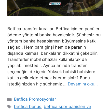
Betfica transfer kuralları Betfica için en popüler
ödeme yöntemi banka havalesidir. Şüphesiz bu
yöntem banka hesaplarının büyümesine katkı
sağladı. Hem para girişi hem de paranın
dışarıda kalması bankaların dikkatini çekebilir.
Transferler mobil cihazlar kullanılarak da
yapılabilmektedir. Ayrıca anında transfer
seçeneğini de içerir. Yüksek bahisli bahislere
katılıp gelir elde etmek ister misiniz? Bunu
istediğinizden hiç şüphemiz …
Devamını oku…
Kategoriler
Betfica Promosyonlar
Etiketler
betfica bonus
,
betfica spor bahisleri ve