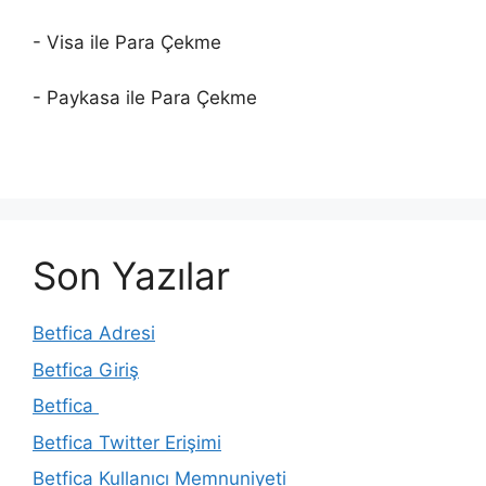
- Visa ile Para Çekme
- Paykasa ile Para Çekme
Son Yazılar
Betfica Adresi
Betfica Giriş
Betfica
Betfica Twitter Erişimi
Betfica Kullanıcı Memnuniyeti