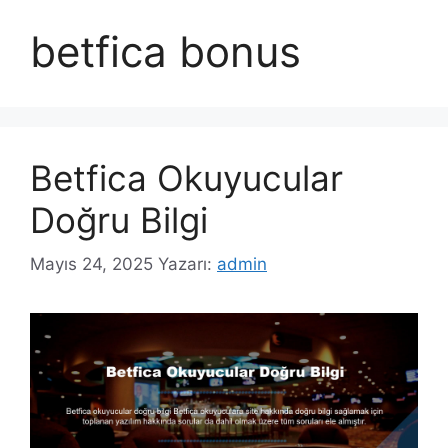
betfica bonus
Betfica Okuyucular
Doğru Bilgi
Mayıs 24, 2025
Yazarı:
admin