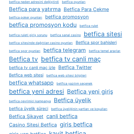
betfica neden adresini değiştirdi
betfica oyunları
Betfica para yatırma
Betfica Para Çekme
betfica promosyon
betfica poker oyunları
betfica promosyon kodu
betfica rulet
betfica sitesi
betfica ruleti giriş sorunu
betfica sanal casino
Betfica spor bahisleri
betfica sitesinde dağıtılan casino oyunları
betfica telegram
betfica spor oyunları
betfica temel araçlar,
betfica tv canli maç
Betfica tv
Betfica Twitter
betfica tv canli maç izle
Betfica web sitesi
betfica web sitesi bilgileri
betfica whatsapp
betfica yazılım seçenek
betfica yeni adresi
Betfica yeni giriş
Betfica üyelik
betfica çevrimiçi kampanya
betfica üyelik süreci
betfica üyeliğinin şartları ve koşulları
canli betfica
Betfica Şikayet
giris betfica
Casino Sitesi Betfica
kayit betfica