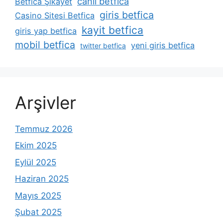
canli betfica
Betfica Şikayet
giris betfica
Casino Sitesi Betfica
kayit betfica
giris yap betfica
mobil betfica
yeni giris betfica
twitter betfica
Arşivler
Temmuz 2026
Ekim 2025
Eylül 2025
Haziran 2025
Mayıs 2025
Şubat 2025