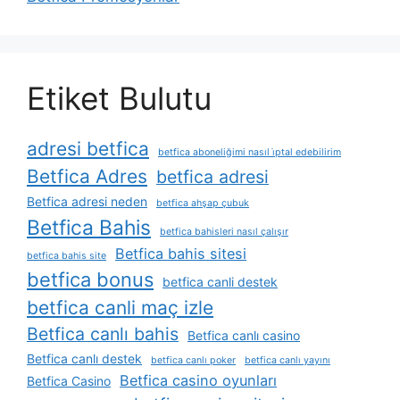
Etiket Bulutu
adresi betfica
betfica aboneliğimi nasıl i̇ptal edebilirim
Betfica Adres
betfica adresi
Betfica adresi neden
betfica ahşap çubuk
Betfica Bahis
betfica bahisleri nasıl çalışır
Betfica bahis sitesi
betfica bahis site
betfica bonus
betfica canli destek
betfica canli maç izle
Betfica canlı bahis
Betfica canlı casino
Betfica canlı destek
betfica canlı poker
betfica canlı yayını
Betfica casino oyunları
Betfica Casino