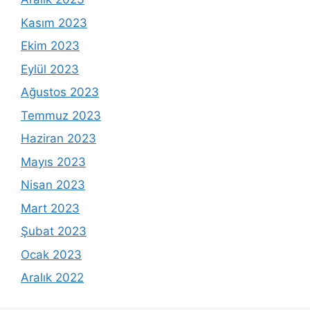
Kasım 2023
Ekim 2023
Eylül 2023
Ağustos 2023
Temmuz 2023
Haziran 2023
Mayıs 2023
Nisan 2023
Mart 2023
Şubat 2023
Ocak 2023
Aralık 2022