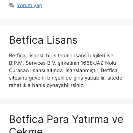
Yorum yap
Betfica Lisans
Betfica, lisanslı bir sitedir. Lisans bilgileri ise;
B.P.M. Services B.V. şirketinin 1668/JAZ Nolu
Curacao lisansı altında lisanslanmıştır. Betfica
sitesine güvenli bir şekilde giriş yapabilir, sitede
rahatlıkla bahis oynayabilirsiniz.
Betfica Para Yatırma ve
Çekme