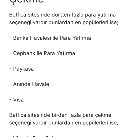
Betfica sitesinde dörtten fazla para yatırma
seçeneği vardır bunlardan en popülerleri ise;
- Banka Havalesi ile Para Yatırma
- Cepbank ile Para Yatırma
- Paykasa
- Anında Havale
- Visa
Betfica sitesinde birden fazla para çekme
seçeneği vardır bunlardan en popülerleri ise;