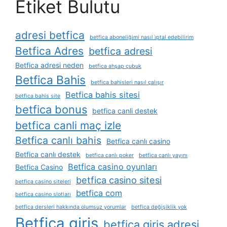
Etiket Bulutu
adresi betfica
betfica aboneliğimi nasıl i̇ptal edebilirim
Betfica Adres
betfica adresi
Betfica adresi neden
betfica ahşap çubuk
Betfica Bahis
betfica bahisleri nasıl çalışır
Betfica bahis sitesi
betfica bahis site
betfica bonus
betfica canli destek
betfica canli maç izle
Betfica canlı bahis
Betfica canlı casino
Betfica canlı destek
betfica canlı poker
betfica canlı yayını
Betfica casino oyunları
Betfica Casino
betfica casino sitesi
betfica casino siteleri
betfica com
betfica casino slotları
betfica dersleri hakkında olumsuz yorumlar
betfica değişiklik yok
Betfica giriş
betfica giriş adresi