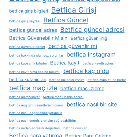
Betfica Girişi
betfica giriş bilgileri
Betfica Güncel
betfica giriş sayfası
Betfica güncel adresi
betfica güncel adres
Betfica Güvenebilir Misin
Betfica güvenilirliği
betfica güvenlir mi
betfica güvenilir siteler
betfica instagram
betfica hakkında olumsuz yorumlar
Betfica kayıt
betfica kapsamlı bilgiler
betfica kayıtlı adresi
betfica kaç oldu
betfica kayıt olma casino bölümü
betfica kullanıcıları
betfica kullanıcı yorum
betfica maliyeti ne kadar
betfica maç izle
betfica maç izleme
betfica memnuniyet
betfica mobil bahis adresi
betfica nasıl bir site
betfica müşteri hizmetlerinin önemi
betfica nasıl değerlendiriyorsunuz
betfica nasıl engelsiz erişim sağlayabilirim
betfica neden adresini değiştirdi
betfica oyunları
Betfica para yatırma
Betfica Para Çekme