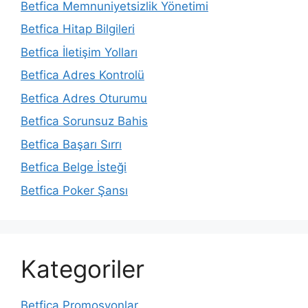
Betfica Memnuniyetsizlik Yönetimi
Betfica Hitap Bilgileri
Betfica İletişim Yolları
Betfica Adres Kontrolü
Betfica Adres Oturumu
Betfica Sorunsuz Bahis
Betfica Başarı Sırrı
Betfica Belge İsteği
Betfica Poker Şansı
Kategoriler
Betfica Promosyonlar