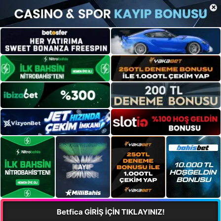
×
Betfica GİRİŞ İÇİN TIKLAYINIZ!