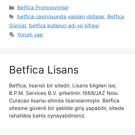
Kategoriler
Betfica Promosyonlar
Etiketler
betfica casinosunda yapılan i̇ddialar
,
Betfica
Güncel
,
betfica kullanıcı adı ve şifresi
Yorum yap
Betfica Lisans
Betfica, lisanslı bir sitedir. Lisans bilgileri ise;
B.P.M. Services B.V. şirketinin 1668/JAZ Nolu
Curacao lisansı altında lisanslanmıştır. Betfica
sitesine güvenli bir şekilde giriş yapabilir, sitede
rahatlıkla bahis oynayabilirsiniz.