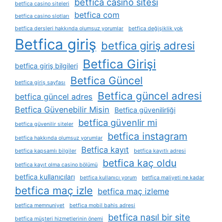
betfica casino sitesi
betfica casino siteleri
betfica com
betfica casino slotları
betfica dersleri hakkında olumsuz yorumlar
betfica değişiklik yok
Betfica giriş
betfica giriş adresi
Betfica Girişi
betfica giriş bilgileri
Betfica Güncel
betfica giriş sayfası
Betfica güncel adresi
betfica güncel adres
Betfica Güvenebilir Misin
Betfica güvenilirliği
betfica güvenlir mi
betfica güvenilir siteler
betfica instagram
betfica hakkında olumsuz yorumlar
Betfica kayıt
betfica kapsamlı bilgiler
betfica kayıtlı adresi
betfica kaç oldu
betfica kayıt olma casino bölümü
betfica kullanıcıları
betfica kullanıcı yorum
betfica maliyeti ne kadar
betfica maç izle
betfica maç izleme
betfica memnuniyet
betfica mobil bahis adresi
betfica nasıl bir site
betfica müşteri hizmetlerinin önemi