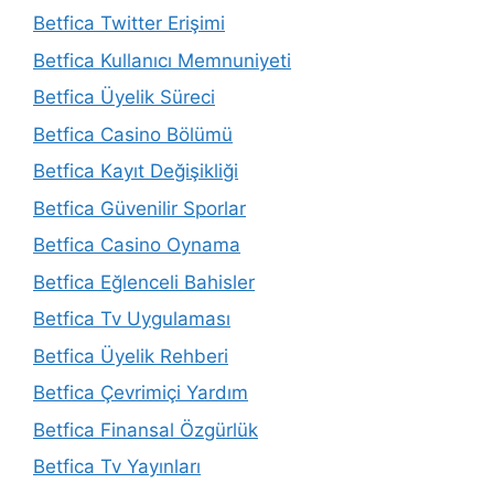
Betfica Twitter Erişimi
Betfica Kullanıcı Memnuniyeti
Betfica Üyelik Süreci
Betfica Casino Bölümü
Betfica Kayıt Değişikliği
Betfica Güvenilir Sporlar
Betfica Casino Oynama
Betfica Eğlenceli Bahisler
Betfica Tv Uygulaması
Betfica Üyelik Rehberi
Betfica Çevrimiçi Yardım
Betfica Finansal Özgürlük
Betfica Tv Yayınları