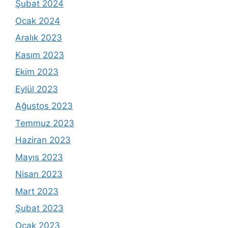
Şubat 2024
Ocak 2024
Aralık 2023
Kasım 2023
Ekim 2023
Eylül 2023
Ağustos 2023
Temmuz 2023
Haziran 2023
Mayıs 2023
Nisan 2023
Mart 2023
Şubat 2023
Ocak 2023