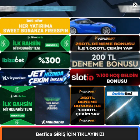
×
Betfica GİRİŞ İÇİN TIKLAYINIZ!