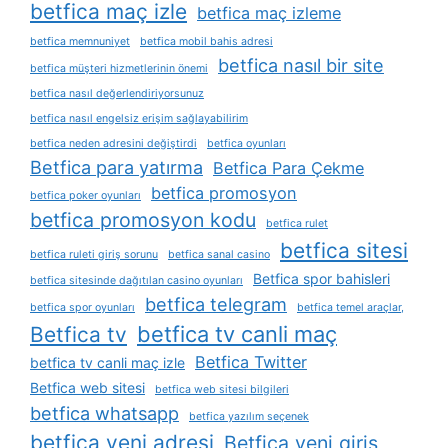
betfica maç izle
betfica maç izleme
betfica memnuniyet
betfica mobil bahis adresi
betfica nasıl bir site
betfica müşteri hizmetlerinin önemi
betfica nasıl değerlendiriyorsunuz
betfica nasıl engelsiz erişim sağlayabilirim
betfica neden adresini değiştirdi
betfica oyunları
Betfica para yatırma
Betfica Para Çekme
betfica promosyon
betfica poker oyunları
betfica promosyon kodu
betfica rulet
betfica sitesi
betfica ruleti giriş sorunu
betfica sanal casino
Betfica spor bahisleri
betfica sitesinde dağıtılan casino oyunları
betfica telegram
betfica spor oyunları
betfica temel araçlar,
betfica tv canli maç
Betfica tv
Betfica Twitter
betfica tv canli maç izle
Betfica web sitesi
betfica web sitesi bilgileri
betfica whatsapp
betfica yazılım seçenek
betfica yeni adresi
Betfica yeni giriş