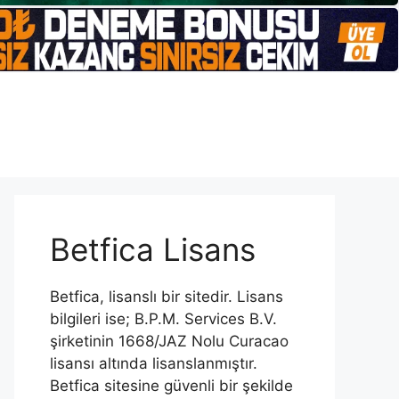
Betfica Lisans
Betfica, lisanslı bir sitedir. Lisans
bilgileri ise; B.P.M. Services B.V.
şirketinin 1668/JAZ Nolu Curacao
lisansı altında lisanslanmıştır.
Betfica sitesine güvenli bir şekilde