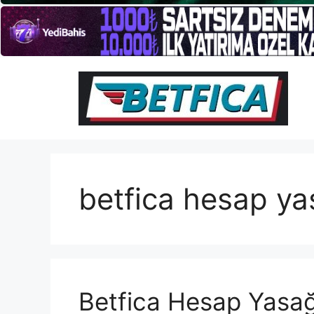
İçeriğe
atla
betfica hesap ya
Betfica Hesap Yasağ