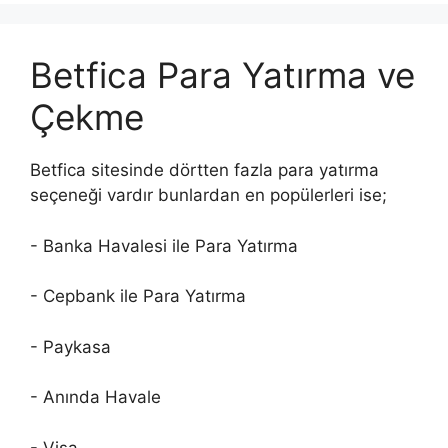
Betfica Para Yatırma ve
Çekme
Betfica sitesinde dörtten fazla para yatırma
seçeneği vardır bunlardan en popülerleri ise;
- Banka Havalesi ile Para Yatırma
- Cepbank ile Para Yatırma
- Paykasa
- Anında Havale
- Visa