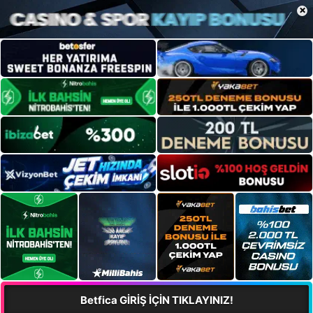
×
Betfica GİRİŞ İÇİN TIKLAYINIZ!