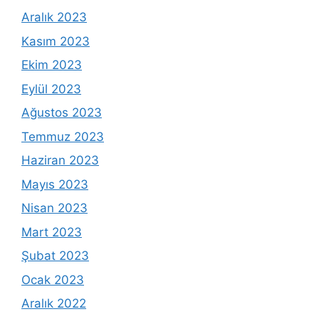
Aralık 2023
Kasım 2023
Ekim 2023
Eylül 2023
Ağustos 2023
Temmuz 2023
Haziran 2023
Mayıs 2023
Nisan 2023
Mart 2023
Şubat 2023
Ocak 2023
Aralık 2022