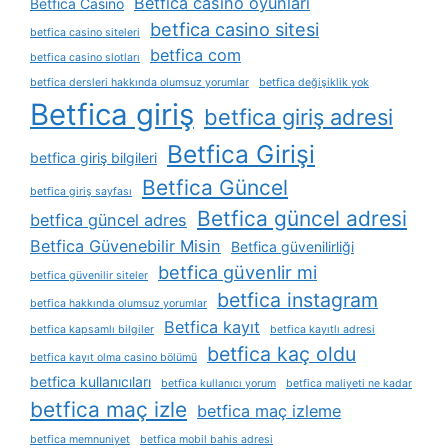
Betfica casino oyunları
Betfica Casino
betfica casino sitesi
betfica casino siteleri
betfica com
betfica casino slotları
betfica dersleri hakkında olumsuz yorumlar
betfica değişiklik yok
Betfica giriş
betfica giriş adresi
Betfica Girişi
betfica giriş bilgileri
Betfica Güncel
betfica giriş sayfası
Betfica güncel adresi
betfica güncel adres
Betfica Güvenebilir Misin
Betfica güvenilirliği
betfica güvenlir mi
betfica güvenilir siteler
betfica instagram
betfica hakkında olumsuz yorumlar
Betfica kayıt
betfica kapsamlı bilgiler
betfica kayıtlı adresi
betfica kaç oldu
betfica kayıt olma casino bölümü
betfica kullanıcıları
betfica kullanıcı yorum
betfica maliyeti ne kadar
betfica maç izle
betfica maç izleme
betfica memnuniyet
betfica mobil bahis adresi