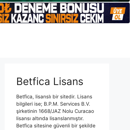
Betfica Lisans
Betfica, lisanslı bir sitedir. Lisans
bilgileri ise; B.P.M. Services B.V.
şirketinin 1668/JAZ Nolu Curacao
lisansı altında lisanslanmıştır.
Betfica sitesine güvenli bir şekilde