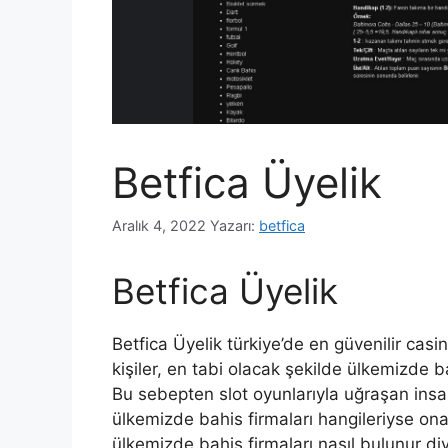
Betfica Üyelik
Aralık 4, 2022
Yazarı:
betfica
Betfica Üyelik
Betfica Üyelik türkiye’de en güvenilir casi
kişiler, en tabi olacak şekilde ülkemizde b
Bu sebepten slot oyunlarıyla uğraşan insa
ülkemizde bahis firmaları hangileriyse on
ülkemizde bahis firmaları nasıl bulunur di