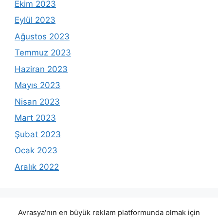
Ekim 2023
Eylül 2023
Ağustos 2023
Temmuz 2023
Haziran 2023
Mayıs 2023
Nisan 2023
Mart 2023
Şubat 2023
Ocak 2023
Aralık 2022
Avrasya'nın en büyük reklam platformunda olmak için