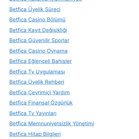
Betfica Üyelik Süreci
Betfica Casino Bölümü
Betfica Kayıt Değişikliği
Betfica Güvenilir Sporlar
Betfica Casino Oynama
Betfica Eğlenceli Bahisler
Betfica Tv Uygulaması
Betfica Üyelik Rehberi
Betfica Çevrimiçi Yardım
Betfica Finansal Özgürlük
Betfica Tv Yayınları
Betfica Memnuniyetsizlik Yönetimi
Betfica Hitap Bilgileri