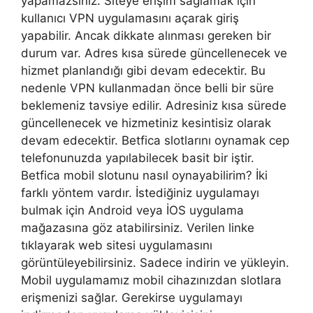
yapamazsınız. Siteye erişim sağlamak için
kullanıcı VPN uygulamasını açarak giriş
yapabilir. Ancak dikkate alınması gereken bir
durum var. Adres kısa sürede güncellenecek ve
hizmet planlandığı gibi devam edecektir. Bu
nedenle VPN kullanmadan önce belli bir süre
beklemeniz tavsiye edilir. Adresiniz kısa sürede
güncellenecek ve hizmetiniz kesintisiz olarak
devam edecektir. Betfica slotlarını oynamak cep
telefonunuzda yapılabilecek basit bir iştir.
Betfica mobil slotunu nasıl oynayabilirim? İki
farklı yöntem vardır. İstediğiniz uygulamayı
bulmak için Android veya İOS uygulama
mağazasına göz atabilirsiniz. Verilen linke
tıklayarak web sitesi uygulamasını
görüntüleyebilirsiniz. Sadece indirin ve yükleyin.
Mobil uygulamamız mobil cihazınızdan slotlara
erişmenizi sağlar. Gerekirse uygulamayı