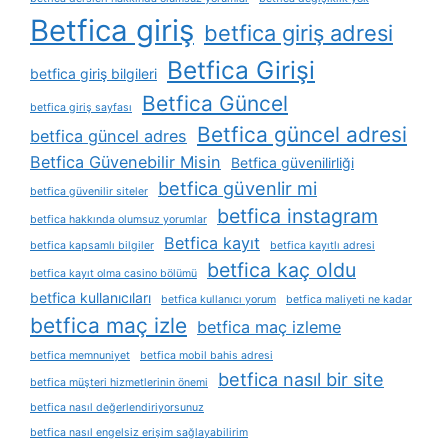
Betfica giriş
betfica giriş adresi
Betfica Girişi
betfica giriş bilgileri
Betfica Güncel
betfica giriş sayfası
Betfica güncel adresi
betfica güncel adres
Betfica Güvenebilir Misin
Betfica güvenilirliği
betfica güvenlir mi
betfica güvenilir siteler
betfica instagram
betfica hakkında olumsuz yorumlar
Betfica kayıt
betfica kapsamlı bilgiler
betfica kayıtlı adresi
betfica kaç oldu
betfica kayıt olma casino bölümü
betfica kullanıcıları
betfica kullanıcı yorum
betfica maliyeti ne kadar
betfica maç izle
betfica maç izleme
betfica memnuniyet
betfica mobil bahis adresi
betfica nasıl bir site
betfica müşteri hizmetlerinin önemi
betfica nasıl değerlendiriyorsunuz
betfica nasıl engelsiz erişim sağlayabilirim