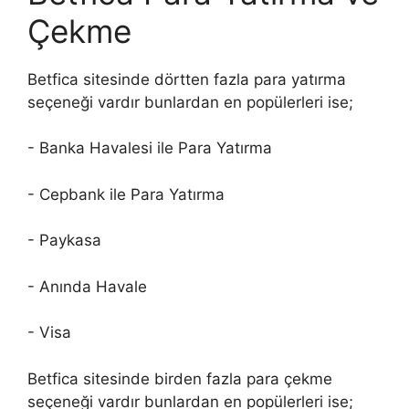
Çekme
Betfica sitesinde dörtten fazla para yatırma
seçeneği vardır bunlardan en popülerleri ise;
- Banka Havalesi ile Para Yatırma
- Cepbank ile Para Yatırma
- Paykasa
- Anında Havale
- Visa
Betfica sitesinde birden fazla para çekme
seçeneği vardır bunlardan en popülerleri ise;