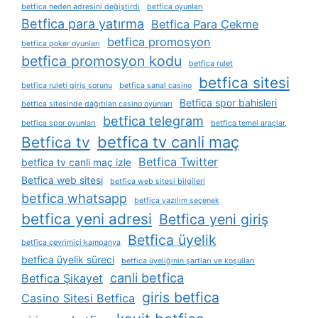
betfica neden adresini değiştirdi
betfica oyunları
Betfica para yatırma
Betfica Para Çekme
betfica promosyon
betfica poker oyunları
betfica promosyon kodu
betfica rulet
betfica sitesi
betfica ruleti giriş sorunu
betfica sanal casino
Betfica spor bahisleri
betfica sitesinde dağıtılan casino oyunları
betfica telegram
betfica spor oyunları
betfica temel araçlar,
betfica tv canli maç
Betfica tv
Betfica Twitter
betfica tv canli maç izle
Betfica web sitesi
betfica web sitesi bilgileri
betfica whatsapp
betfica yazılım seçenek
betfica yeni adresi
Betfica yeni giriş
Betfica üyelik
betfica çevrimiçi kampanya
betfica üyelik süreci
betfica üyeliğinin şartları ve koşulları
canli betfica
Betfica Şikayet
giris betfica
Casino Sitesi Betfica