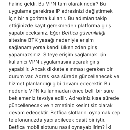
haline geldi. Bu VPN tam olarak nedir? Bu
uygulama gerekirse IP adresinizi değiştirmek
için bir algoritma kullanır. Bu adımları takip
ettiğinizde kayıt gerekmeden platforma giriş
yapabileceksiniz. Eğer
Betfica güvenilirliği
sitesine BTK yasağı nedeniyle erişim
sağlanamıyorsa kendi ülkenizden giriş
yapamazsınız. Siteye erişim sağlamak için
kullanıcı VPN uygulamasını açarak giriş
yapabilir. Ancak dikkate alınması gereken bir
durum var. Adres kısa sürede güncellenecek ve
hizmet planlandığı gibi devam edecektir. Bu
nedenle VPN kullanmadan önce belli bir süre
beklemeniz tavsiye edilir. Adresiniz kısa sürede
güncellenecek ve hizmetiniz kesintisiz olarak
devam edecektir. Betfica slotlarını oynamak cep
telefonunuzda yapılabilecek basit bir iştir.
Betfica mobil slotunu nasıl oynayabilirim? İki