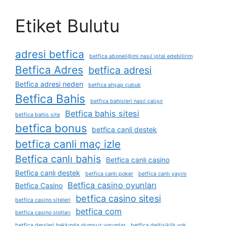
Etiket Bulutu
adresi betfica
betfica aboneliğimi nasıl i̇ptal edebilirim
Betfica Adres
betfica adresi
Betfica adresi neden
betfica ahşap çubuk
Betfica Bahis
betfica bahisleri nasıl çalışır
Betfica bahis sitesi
betfica bahis site
betfica bonus
betfica canli destek
betfica canli maç izle
Betfica canlı bahis
Betfica canlı casino
Betfica canlı destek
betfica canlı poker
betfica canlı yayını
Betfica casino oyunları
Betfica Casino
betfica casino sitesi
betfica casino siteleri
betfica com
betfica casino slotları
betfica dersleri hakkında olumsuz yorumlar
betfica değişiklik yok