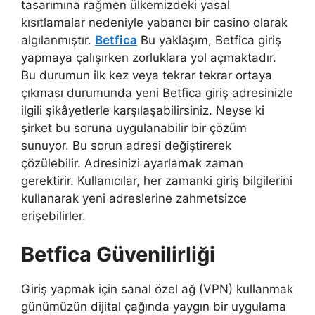
tasarımına rağmen ülkemizdeki yasal
kısıtlamalar nedeniyle yabancı bir casino olarak
algılanmıştır.
Betfica
Bu yaklaşım, Betfica giriş
yapmaya çalışırken zorluklara yol açmaktadır.
Bu durumun ilk kez veya tekrar tekrar ortaya
çıkması durumunda yeni Betfica giriş adresinizle
ilgili şikâyetlerle karşılaşabilirsiniz. Neyse ki
şirket bu soruna uygulanabilir bir çözüm
sunuyor. Bu sorun adresi değiştirerek
çözülebilir. Adresinizi ayarlamak zaman
gerektirir. Kullanıcılar, her zamanki giriş bilgilerini
kullanarak yeni adreslerine zahmetsizce
erişebilirler.
Betfica Güvenilirliği
Giriş yapmak için sanal özel ağ (VPN) kullanmak
günümüzün dijital çağında yaygın bir uygulama