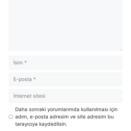
İsim
E-
posta
İnternet
sitesi
Daha sonraki yorumlarımda kullanılması için
adım, e-posta adresim ve site adresim bu
tarayıcıya kaydedilsin.