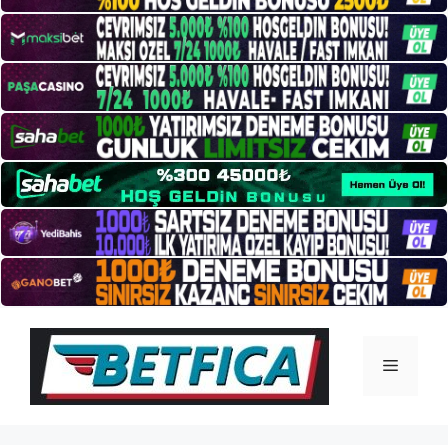
İçeriğe
atla
Menü