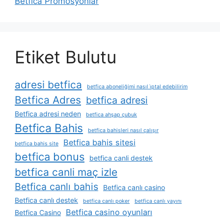
Betfica Promosyonlar
Etiket Bulutu
adresi betfica
betfica aboneliğimi nasıl i̇ptal edebilirim
Betfica Adres
betfica adresi
Betfica adresi neden
betfica ahşap çubuk
Betfica Bahis
betfica bahisleri nasıl çalışır
Betfica bahis sitesi
betfica bahis site
betfica bonus
betfica canli destek
betfica canli maç izle
Betfica canlı bahis
Betfica canlı casino
Betfica canlı destek
betfica canlı poker
betfica canlı yayını
Betfica casino oyunları
Betfica Casino