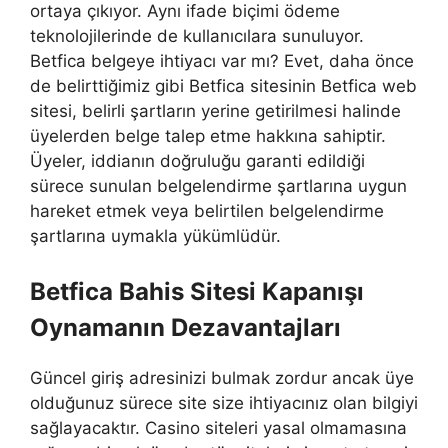
ortaya çıkıyor. Aynı ifade biçimi ödeme
teknolojilerinde de kullanıcılara sunuluyor.
Betfica belgeye ihtiyacı var mı? Evet, daha önce
de belirttiğimiz gibi Betfica sitesinin Betfica web
sitesi, belirli şartların yerine getirilmesi halinde
üyelerden belge talep etme hakkına sahiptir.
Üyeler, iddianın doğruluğu garanti edildiği
sürece sunulan belgelendirme şartlarına uygun
hareket etmek veya belirtilen belgelendirme
şartlarına uymakla yükümlüdür.
Betfica Bahis Sitesi Kapanışı
Oynamanın Dezavantajları
Güncel giriş adresinizi bulmak zordur ancak üye
olduğunuz sürece site size ihtiyacınız olan bilgiyi
sağlayacaktır. Casino siteleri yasal olmamasına