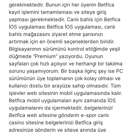
gerekmektedir. Bunun için her üyenin Betfica
kayıt işlemini tamamlaması ve siteye giriş
yapması gerekmektedir. Canlı bahis için Betfica
İOS uygulaması Betfica İOS uygulaması, canlı
bahis mağazasını ziyaret etme şansınızı
artırmak için en önemli seçeneklerden biridir.
Bilgisayarımın sürümünü kontrol ettiğimde yeşil
düğmede “Premium” yazıyordu. Oyunun
sayfaları çok hızlı açılıyor ve herhangi bir takılma
sorunu yaşamıyorum. Bir başka ilginç şey ise PC
sürümünün üye toplamanın çok kolay olması ve
kullanıcı dostu bir arayüze sahip olmasıdır. Tüm
işlevler web sitesinin mobil uygulamasında kalır.
Betfica mobil uygulamaları aynı zamanda İOS
uygulamalarını da içermektedir.
belgelerinizi
Betfica web sitesine gönderin
e-spor canlı
casino sitesine belgelerinizi Betfica giriş
adresinize gönderin ve siteye anında üye