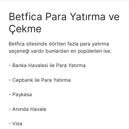
Betfica Para Yatırma ve
Çekme
Betfica sitesinde dörtten fazla para yatırma
seçeneği vardır bunlardan en popülerleri ise;
- Banka Havalesi ile Para Yatırma
- Cepbank ile Para Yatırma
- Paykasa
- Anında Havale
- Visa