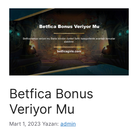
Betfica Bonus
Veriyor Mu
Mart 1, 2023
Yazarı:
admin