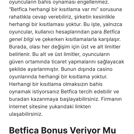
oyuncuların bahis oynaması engellenmez.
“Betfica herhangi bir kısıtlama var mı” sorusuna
rahatlıkla cevap verebiliriz, şirketin kesinlikle
herhangi bir kısıtlaması yoktur. Bu işte, yalnızca
oyuncular, kullanıcı hesaplarından para
Betfica
genel bilgi
ve çekerken kısıtlamalarla karşılaşır.
Burada, olası her değişim için üst ve alt limitler
belirlenir. Bu alt ve üst limitler, oyuncuların
güven ortamında ticaret yapmalarını sağlayacak
şekilde ayarlanmıştır. Bunun dışında casino
oyunlarında herhangi bir kısıtlama yoktur.
Herhangi bir kısıtlama olmaksızın bahis
oynamak istiyorsanız Betfica tercih edebilir ve
buradan kazanmaya başlayabilirsiniz. Firmanın
internet sitesine yukarıdaki linkten
ulaşabilirsiniz.
Betfica Bonus Veriyor Mu