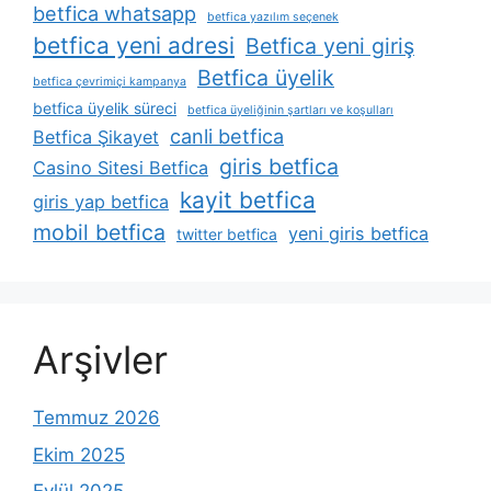
betfica whatsapp
betfica yazılım seçenek
betfica yeni adresi
Betfica yeni giriş
Betfica üyelik
betfica çevrimiçi kampanya
betfica üyelik süreci
betfica üyeliğinin şartları ve koşulları
canli betfica
Betfica Şikayet
giris betfica
Casino Sitesi Betfica
kayit betfica
giris yap betfica
mobil betfica
yeni giris betfica
twitter betfica
Arşivler
Temmuz 2026
Ekim 2025