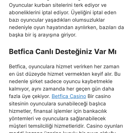
Oyuncular kurban sitelerini terk ediyor ve
aboneliklerini iptal ediyor. Üyeliğini iptal eden
bazı oyuncular yaşadıkları olumsuzluklar
nedeniyle oyun hayatından ayrılırken, bazıları da
başka bir iş arayışına giriyor.
Betfica Canlı Desteğiniz Var Mı
Betfica, oyunculara hizmet verirken her zaman
en üst düzeyde hizmet vermekten keyif alır. Bu
nedenle şirket sadece oyuncu kaybetmekle
kalmıyor, aynı zamanda her geçen gün daha
fazla üye çekiyor.
Betfica Casino
Bir casino
sitesinin oyunculara sunabileceği başlıca
hizmetler, finansal işlemler için bankacılık
yöntemleri ve oyunculara sağlanabilecek
müşteri temsilciliği hizmetleridir. Casino oyunları