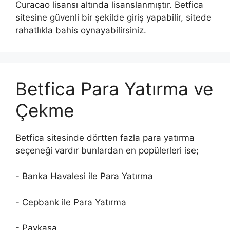
Curacao lisansı altında lisanslanmıştır. Betfica
sitesine güvenli bir şekilde giriş yapabilir, sitede
rahatlıkla bahis oynayabilirsiniz.
Betfica Para Yatırma ve
Çekme
Betfica sitesinde dörtten fazla para yatırma
seçeneği vardır bunlardan en popülerleri ise;
- Banka Havalesi ile Para Yatırma
- Cepbank ile Para Yatırma
- Paykasa