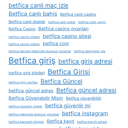
betfica canli maç izle
Betfica canlı bahis
Betfica canlı casino
Betfica canlı destek
betfica canlı poker
betfica canlı yayını
Betfica casino oyunları
Betfica Casino
betfica casino sitesi
betfica casino siteleri
betfica com
betfica casino slotları
betfica dersleri hakkında olumsuz yorumlar
betfica değişiklik yok
Betfica giriş
betfica giriş adresi
Betfica Girişi
betfica giriş bilgileri
Betfica Güncel
betfica giriş sayfası
Betfica güncel adresi
betfica güncel adres
Betfica Güvenebilir Misin
Betfica güvenilirliği
betfica güvenlir mi
betfica güvenilir siteler
betfica instagram
betfica hakkında olumsuz yorumlar
Betfica kayıt
betfica kapsamlı bilgiler
betfica kayıtlı adresi