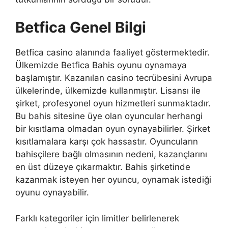
Betfica Genel Bilgi
Betfica casino alanında faaliyet göstermektedir.
Ülkemizde Betfica Bahis oyunu oynamaya
başlamıştır. Kazanılan casino tecrübesini Avrupa
ülkelerinde, ülkemizde kullanmıştır. Lisansı ile
şirket, profesyonel oyun hizmetleri sunmaktadır.
Bu bahis sitesine üye olan oyuncular herhangi
bir kısıtlama olmadan oyun oynayabilirler. Şirket
kısıtlamalara karşı çok hassastır. Oyuncuların
bahisçilere bağlı olmasının nedeni, kazançlarını
en üst düzeye çıkarmaktır. Bahis şirketinde
kazanmak isteyen her oyuncu, oynamak istediği
oyunu oynayabilir.
Farklı kategoriler için limitler belirlenerek