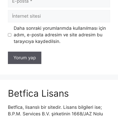
posta
İnternet
sitesi
Daha sonraki yorumlarımda kullanılması için
adım, e-posta adresim ve site adresim bu
tarayıcıya kaydedilsin.
Betfica Lisans
Betfica, lisanslı bir sitedir. Lisans bilgileri ise;
B.P.M. Services B.V. şirketinin 1668/JAZ Nolu