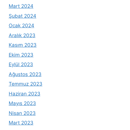
Mart 2024
Şubat 2024
Ocak 2024
Aralık 2023
Kasım 2023
Ekim 2023
Eylül 2023
Ağustos 2023
Temmuz 2023
Haziran 2023
Mayıs 2023
Nisan 2023
Mart 2023