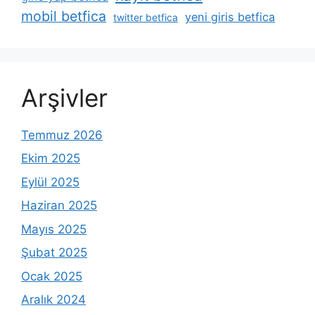
mobil betfica
yeni giris betfica
twitter betfica
Arşivler
Temmuz 2026
Ekim 2025
Eylül 2025
Haziran 2025
Mayıs 2025
Şubat 2025
Ocak 2025
Aralık 2024