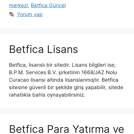
merkezi
,
Betfica Güncel
Yorum yap
Betfica Lisans
Betfica, lisanslı bir sitedir. Lisans bilgileri ise;
B.P.M. Services B.V. şirketinin 1668/JAZ Nolu
Curacao lisansı altında lisanslanmıştır. Betfica
sitesine güvenli bir şekilde giriş yapabilir, sitede
rahatlıkla bahis oynayabilirsiniz.
Betfica Para Yatırma ve