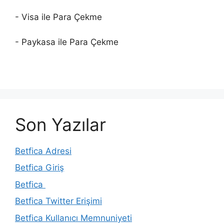
- Visa ile Para Çekme
- Paykasa ile Para Çekme
Son Yazılar
Betfica Adresi
Betfica Giriş
Betfica
Betfica Twitter Erişimi
Betfica Kullanıcı Memnuniyeti