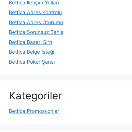
Betfica İletişim Yolları
Betfica Adres Kontrolü
Betfica Adres Oturumu
Betfica Sorunsuz Bahis
Betfica Başarı Sırrı
Betfica Belge İsteği
Betfica Poker Şansı
Kategoriler
Betfica Promosyonlar