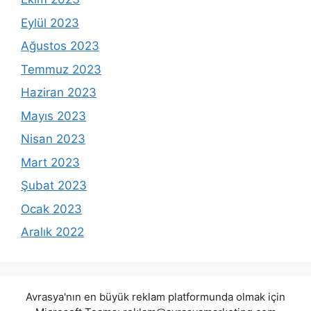
Eylül 2023
Ağustos 2023
Temmuz 2023
Haziran 2023
Mayıs 2023
Nisan 2023
Mart 2023
Şubat 2023
Ocak 2023
Aralık 2022
Avrasya'nın en büyük reklam platformunda olmak için