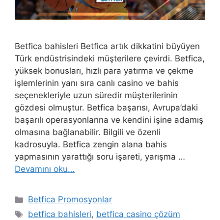
Betfica bahisleri Betfica artık dikkatini büyüyen
Türk endüstrisindeki müşterilere çevirdi. Betfica,
yüksek bonusları, hızlı para yatırma ve çekme
işlemlerinin yanı sıra canlı casino ve bahis
seçenekleriyle uzun süredir müşterilerinin
gözdesi olmuştur. Betfica başarısı, Avrupa’daki
başarılı operasyonlarına ve kendini işine adamış
olmasına bağlanabilir. Bilgili ve özenli
kadrosuyla. Betfica zengin alana bahis
yapmasının yarattığı soru işareti, yarışma …
Devamını oku…
Kategoriler
Betfica Promosyonlar
Etiketler
betfica bahisleri
,
betfica casino çözüm