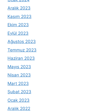
Aralık 2023
Kasım 2023
Ekim 2023
Eylül 2023
Ağustos 2023
Temmuz 2023
Haziran 2023
Mayıs 2023
Nisan 2023
Mart 2023
Şubat 2023
Ocak 2023
Aralık 2022