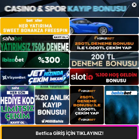
×
Betfica GİRİŞ İÇİN TIKLAYINIZ!