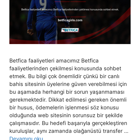
Betfica faaliyetleri amacımız Betfica
faaliyetlerinden çekilmesi konusunda sohbet
etmek. Bu bilgi çok önemlidir çünkü bir canlı
bahis sitesinin üyelerine güven verebilmesi için
bu aşamada herhangi bir sorun yaşanmaması
gerekmektedir. Dikkat edilmesi gereken önemli
bir husus, ödemelerin işlenmesi söz konusu
olduğunda web sitesinin sorunsuz bir şekilde
çalışmasıdır. Bu hedefi başarıyla gerçekleştiren
kuruluşlar, aynı zamanda olağanüstü transfer …
Devamını oku…