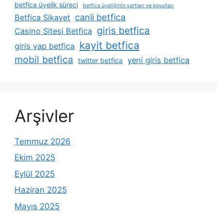
betfica üyelik süreci
betfica üyeliğinin şartları ve koşulları
canli betfica
Betfica Şikayet
giris betfica
Casino Sitesi Betfica
kayit betfica
giris yap betfica
mobil betfica
yeni giris betfica
twitter betfica
Arşivler
Temmuz 2026
Ekim 2025
Eylül 2025
Haziran 2025
Mayıs 2025