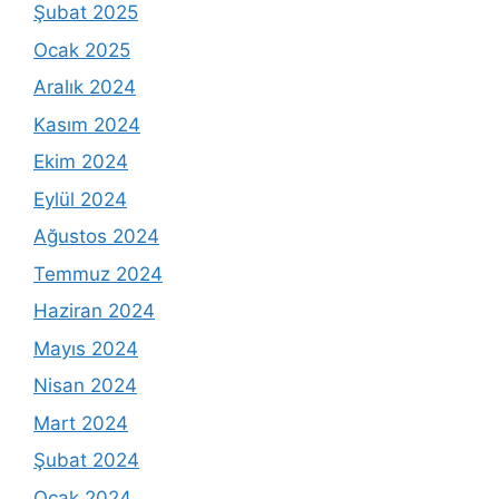
Şubat 2025
Ocak 2025
Aralık 2024
Kasım 2024
Ekim 2024
Eylül 2024
Ağustos 2024
Temmuz 2024
Haziran 2024
Mayıs 2024
Nisan 2024
Mart 2024
Şubat 2024
Ocak 2024