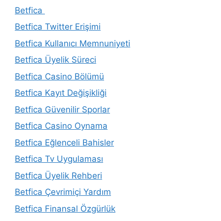
Betfica
Betfica Twitter Erişimi
Betfica Kullanıcı Memnuniyeti
Betfica Üyelik Süreci
Betfica Casino Bölümü
Betfica Kayıt Değişikliği
Betfica Güvenilir Sporlar
Betfica Casino Oynama
Betfica Eğlenceli Bahisler
Betfica Tv Uygulaması
Betfica Üyelik Rehberi
Betfica Çevrimiçi Yardım
Betfica Finansal Özgürlük