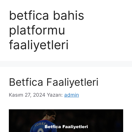
betfica bahis
platformu
faaliyetleri
Betfica Faaliyetleri
Kasım 27, 2024
Yazarı:
admin