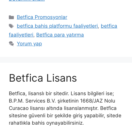
Kategoriler
Betfica Promosyonlar
Etiketler
betfica bahis platformu faaliyetleri
,
betfica
faaliyetleri
,
Betfica para yatırma
Yorum yap
Betfica Lisans
Betfica, lisanslı bir sitedir. Lisans bilgileri ise;
B.P.M. Services B.V. şirketinin 1668/JAZ Nolu
Curacao lisansı altında lisanslanmıştır. Betfica
sitesine güvenli bir şekilde giriş yapabilir, sitede
rahatlıkla bahis oynayabilirsiniz.