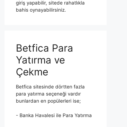
giriş yapabilir, sitede rahatlıkla
bahis oynayabilirsiniz.
Betfica Para
Yatırma ve
Çekme
Betfica sitesinde dörtten fazla
para yatırma seçeneği vardır
bunlardan en popülerleri ise;
- Banka Havalesi ile Para Yatırma