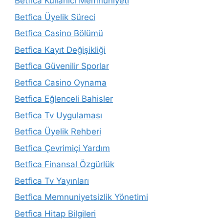
Betfica Kullanıcı Memnuniyeti
Betfica Üyelik Süreci
Betfica Casino Bölümü
Betfica Kayıt Değişikliği
Betfica Güvenilir Sporlar
Betfica Casino Oynama
Betfica Eğlenceli Bahisler
Betfica Tv Uygulaması
Betfica Üyelik Rehberi
Betfica Çevrimiçi Yardım
Betfica Finansal Özgürlük
Betfica Tv Yayınları
Betfica Memnuniyetsizlik Yönetimi
Betfica Hitap Bilgileri