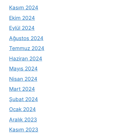
Kasım 2024
Ekim 2024
Eylül 2024
Ağustos 2024
Temmuz 2024
Haziran 2024
Mayıs 2024
Nisan 2024
Mart 2024
Şubat 2024
Ocak 2024
Aralık 2023
Kasım 2023