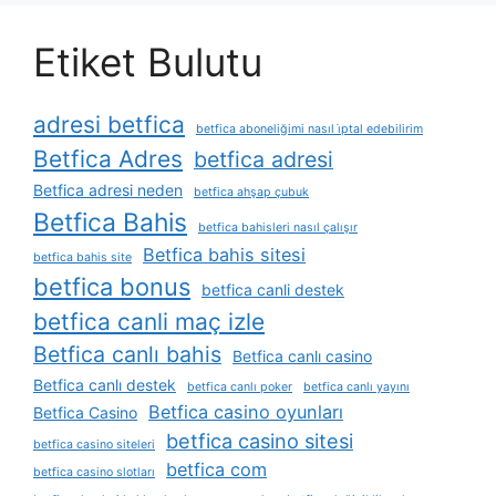
Etiket Bulutu
adresi betfica
betfica aboneliğimi nasıl i̇ptal edebilirim
Betfica Adres
betfica adresi
Betfica adresi neden
betfica ahşap çubuk
Betfica Bahis
betfica bahisleri nasıl çalışır
Betfica bahis sitesi
betfica bahis site
betfica bonus
betfica canli destek
betfica canli maç izle
Betfica canlı bahis
Betfica canlı casino
Betfica canlı destek
betfica canlı poker
betfica canlı yayını
Betfica casino oyunları
Betfica Casino
betfica casino sitesi
betfica casino siteleri
betfica com
betfica casino slotları