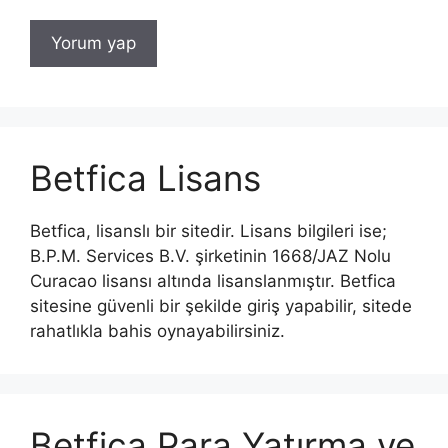
Betfica Lisans
Betfica, lisanslı bir sitedir. Lisans bilgileri ise;
B.P.M. Services B.V. şirketinin 1668/JAZ Nolu
Curacao lisansı altında lisanslanmıştır. Betfica
sitesine güvenli bir şekilde giriş yapabilir, sitede
rahatlıkla bahis oynayabilirsiniz.
Betfica Para Yatırma ve