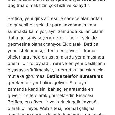
dağıtma olmaksızın çok hızlı ve kolaydır.
Betfica, yeni giriş adresi ile sadece alan adları
ile güvenli bir şekilde para kazanma imkanı
sunmakla kalmıyor, aynı zamanda kullanıcıların
daha gelişmiş seçeneklere ilginç bir şekilde
geçmesine olanak tanıyor. Ek olarak, Betfica
yeni listelenmesi, sitenin en güvenilir kumar
siteleri arasında en üst sıralarda yer almasında
önemli bir rol oynadı. Yeni ve en yeni başlıkların
piyasaya sürülmesiyle, internet kullanıcıları için
mutlaka görülmesi
Betfica telefon numaranız
gereken bir yer haline geliyor. Site aynı
zamanda kendisini bahisçiler arasında en
güvenilir site olarak görmektedir. Kısacası
Betfica, en güvenilir ve karlı ek gelir kaynağı
olarak biliniyor. Web sitesi, normal çalışma
hayatından genellikle yeterli verimi alamayanlar