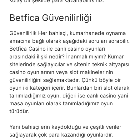
kolay bir şekilde para kazanabilirsiniz.
Betfica Güvenilirliği
Güvenilirlik Her bahisçi, kumarhanede oynama
amacına bağlı olarak aşağıdaki soruları sorabilir.
Betfica Casino ile canlı casino oyunları
arasındaki ilişki nedir? İnanmalı mıyım? Kumar
sitelerinde sağlayıcılar ve sitenin teknik altyapısı
casino oyunlarının veya slot makinelerinin
güvenilirliğini sağlamaktadır. Çünkü böyle bir
oyun iki kategori içerir. Bunlardan biri slot olarak
tanımladığımız oyun, diğeri ise canlı casino yani
masa oyunları olarak tanımladığımız oyun
türüdür.
Yani bahisçilerin kaydolduğu ve çeşitli veriler
sağlayarak çok para kazandığı oyunlardır.