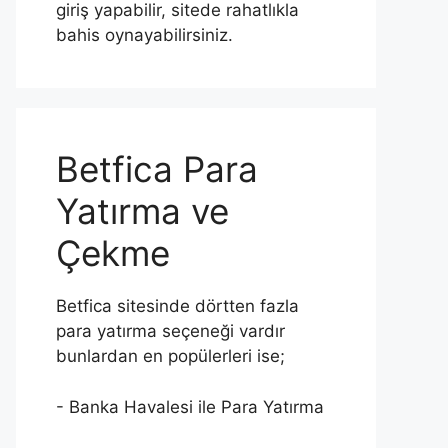
giriş yapabilir, sitede rahatlıkla
bahis oynayabilirsiniz.
Betfica Para
Yatırma ve
Çekme
Betfica sitesinde dörtten fazla
para yatırma seçeneği vardır
bunlardan en popülerleri ise;
- Banka Havalesi ile Para Yatırma