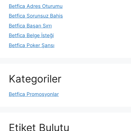
Betfica Adres Oturumu
Betfica Sorunsuz Bahis
Betfica Başarı Sırrı
Betfica Belge İsteği
Betfica Poker Şansı
Kategoriler
Betfica Promosyonlar
Etiket Bulutu