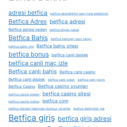
adresi betfica
betfica aboneliğimi nasıl i̇ptal edebilirim
Betfica Adres
betfica adresi
Betfica adresi neden
betfica ahşap çubuk
Betfica Bahis
betfica bahisleri nasıl çalışır
Betfica bahis sitesi
betfica bahis site
betfica bonus
betfica canli destek
betfica canli maç izle
Betfica canlı bahis
Betfica canlı casino
Betfica canlı destek
betfica canlı poker
betfica canlı yayını
Betfica casino oyunları
Betfica Casino
betfica casino sitesi
betfica casino siteleri
betfica com
betfica casino slotları
betfica dersleri hakkında olumsuz yorumlar
betfica değişiklik yok
Betfica giriş
betfica giriş adresi