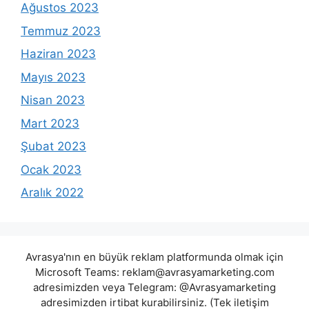
Ağustos 2023
Temmuz 2023
Haziran 2023
Mayıs 2023
Nisan 2023
Mart 2023
Şubat 2023
Ocak 2023
Aralık 2022
Avrasya'nın en büyük reklam platformunda olmak için
Microsoft Teams:
reklam@avrasyamarketing.com
adresimizden veya Telegram: @Avrasyamarketing
adresimizden irtibat kurabilirsiniz. (Tek iletişim