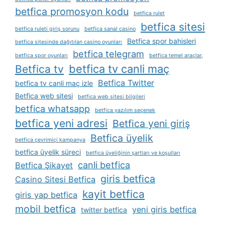
betfica promosyon kodu
betfica rulet
betfica sitesi
betfica ruleti giriş sorunu
betfica sanal casino
Betfica spor bahisleri
betfica sitesinde dağıtılan casino oyunları
betfica telegram
betfica spor oyunları
betfica temel araçlar,
betfica tv canli maç
Betfica tv
Betfica Twitter
betfica tv canli maç izle
Betfica web sitesi
betfica web sitesi bilgileri
betfica whatsapp
betfica yazılım seçenek
betfica yeni adresi
Betfica yeni giriş
Betfica üyelik
betfica çevrimiçi kampanya
betfica üyelik süreci
betfica üyeliğinin şartları ve koşulları
canli betfica
Betfica Şikayet
giris betfica
Casino Sitesi Betfica
kayit betfica
giris yap betfica
mobil betfica
yeni giris betfica
twitter betfica