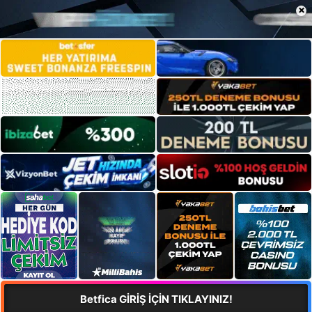
×
Betfica GİRİŞ İÇİN TIKLAYINIZ!