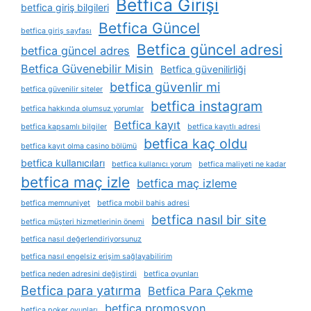
Betfica Girişi
betfica giriş bilgileri
Betfica Güncel
betfica giriş sayfası
Betfica güncel adresi
betfica güncel adres
Betfica Güvenebilir Misin
Betfica güvenilirliği
betfica güvenlir mi
betfica güvenilir siteler
betfica instagram
betfica hakkında olumsuz yorumlar
Betfica kayıt
betfica kapsamlı bilgiler
betfica kayıtlı adresi
betfica kaç oldu
betfica kayıt olma casino bölümü
betfica kullanıcıları
betfica kullanıcı yorum
betfica maliyeti ne kadar
betfica maç izle
betfica maç izleme
betfica memnuniyet
betfica mobil bahis adresi
betfica nasıl bir site
betfica müşteri hizmetlerinin önemi
betfica nasıl değerlendiriyorsunuz
betfica nasıl engelsiz erişim sağlayabilirim
betfica neden adresini değiştirdi
betfica oyunları
Betfica para yatırma
Betfica Para Çekme
betfica promosyon
betfica poker oyunları