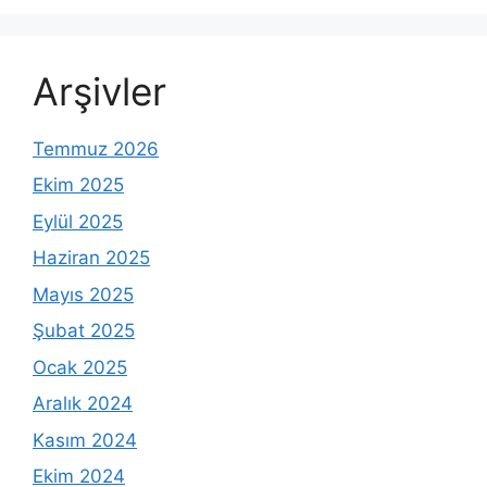
Arşivler
Temmuz 2026
Ekim 2025
Eylül 2025
Haziran 2025
Mayıs 2025
Şubat 2025
Ocak 2025
Aralık 2024
Kasım 2024
Ekim 2024