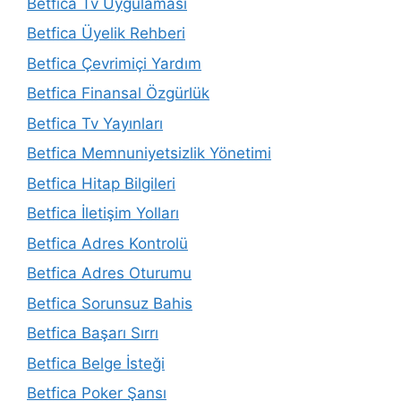
Betfica Tv Uygulaması
Betfica Üyelik Rehberi
Betfica Çevrimiçi Yardım
Betfica Finansal Özgürlük
Betfica Tv Yayınları
Betfica Memnuniyetsizlik Yönetimi
Betfica Hitap Bilgileri
Betfica İletişim Yolları
Betfica Adres Kontrolü
Betfica Adres Oturumu
Betfica Sorunsuz Bahis
Betfica Başarı Sırrı
Betfica Belge İsteği
Betfica Poker Şansı