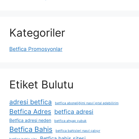
Kategoriler
Betfica Promosyonlar
Etiket Bulutu
adresi betfica
betfica aboneliğimi nasıl i̇ptal edebilirim
Betfica Adres
betfica adresi
Betfica adresi neden
betfica ahşap çubuk
Betfica Bahis
betfica bahisleri nasıl çalışır
Betfica bahis sitesi