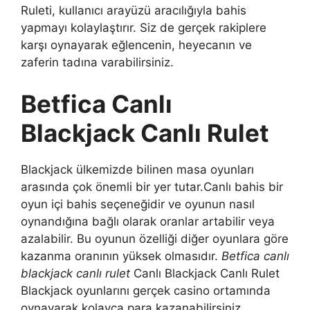
Ruleti, kullanıcı arayüzü aracılığıyla bahis
yapmayı kolaylaştırır. Siz de gerçek rakiplere
karşı oynayarak eğlencenin, heyecanın ve
zaferin tadına varabilirsiniz.
Betfica Canlı
Blackjack Canlı Rulet
Blackjack ülkemizde bilinen masa oyunları
arasında çok önemli bir yer tutar.Canlı bahis bir
oyun içi bahis seçeneğidir ve oyunun nasıl
oynandığına bağlı olarak oranlar artabilir veya
azalabilir. Bu oyunun özelliği diğer oyunlara göre
kazanma oranının yüksek olmasıdır.
Betfica canlı
blackjack canlı rulet
Canlı Blackjack Canlı Rulet
Blackjack oyunlarını gerçek casino ortamında
oynayarak kolayca para kazanabilirsiniz.