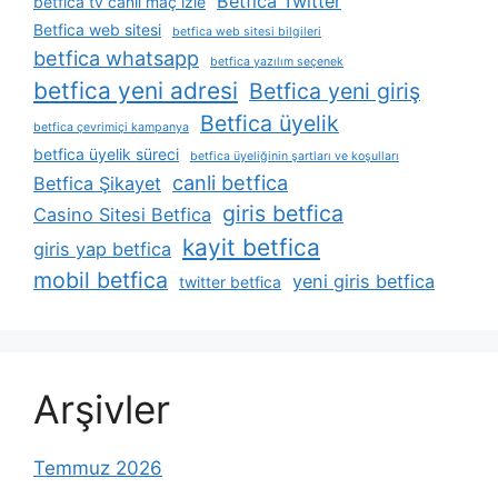
Betfica Twitter
betfica tv canli maç izle
Betfica web sitesi
betfica web sitesi bilgileri
betfica whatsapp
betfica yazılım seçenek
betfica yeni adresi
Betfica yeni giriş
Betfica üyelik
betfica çevrimiçi kampanya
betfica üyelik süreci
betfica üyeliğinin şartları ve koşulları
canli betfica
Betfica Şikayet
giris betfica
Casino Sitesi Betfica
kayit betfica
giris yap betfica
mobil betfica
yeni giris betfica
twitter betfica
Arşivler
Temmuz 2026