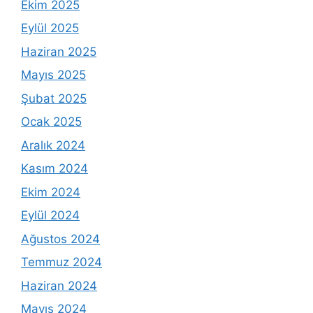
Ekim 2025
Eylül 2025
Haziran 2025
Mayıs 2025
Şubat 2025
Ocak 2025
Aralık 2024
Kasım 2024
Ekim 2024
Eylül 2024
Ağustos 2024
Temmuz 2024
Haziran 2024
Mayıs 2024