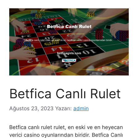
Betfica Canlı Rulet
Ağustos 23, 2023
Yazarı:
admin
Betfica canlı rulet rulet, en eski ve en heyecan
verici casino oyunlarından biridir. Betfica Canlı