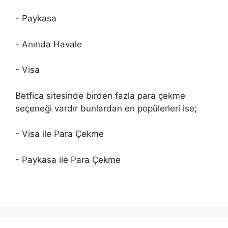
- Paykasa
- Anında Havale
- Visa
Betfica sitesinde birden fazla para çekme
seçeneği vardır bunlardan en popülerleri ise;
- Visa ile Para Çekme
- Paykasa ile Para Çekme