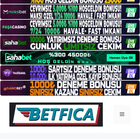
İçeriğe
atla
Menü