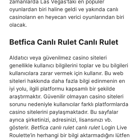
zamanlarda Las Vegas’taki en popüler
oyunlardan biri haline geldi ve yakında canlı
casinoların en heyecan verici oyunlarından biri
olacak.
Betfica Canlı Rulet Canlı Rulet
Aldatıcı veya güvenilmez casino siteleri
genellikle kullanıcı bilgilerini toplar ve bu bilgileri
kullanıcılara zarar vermek için kullanır. Bu web
siteleri hakkında daha fazla bilgi edinmenin en
iyi yolu, ilgili platformu kapsamlı bir şekilde
araştırmaktır. Güvenilir olmayan casino siteleri
sorunu nedeniyle kullanıcılar farklı platformlarda
casino sitelerini paylaşmaktadır. Bu sayfalar
ayrıca şirketinizi, adresinizi, lisansınızı vb.
gösterir.
Betfica canlı rulet canlı rulet
Login Live
Roulette’in herhangi bir bilgi aktarmadığını lütfen