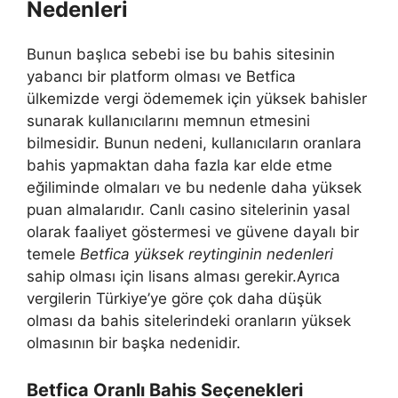
Nedenleri
Bunun başlıca sebebi ise bu bahis sitesinin
yabancı bir platform olması ve Betfica
ülkemizde vergi ödememek için yüksek bahisler
sunarak kullanıcılarını memnun etmesini
bilmesidir. Bunun nedeni, kullanıcıların oranlara
bahis yapmaktan daha fazla kar elde etme
eğiliminde olmaları ve bu nedenle daha yüksek
puan almalarıdır. Canlı casino sitelerinin yasal
olarak faaliyet göstermesi ve güvene dayalı bir
temele
Betfica yüksek reytinginin nedenleri
sahip olması için lisans alması gerekir.Ayrıca
vergilerin Türkiye’ye göre çok daha düşük
olması da bahis sitelerindeki oranların yüksek
olmasının bir başka nedenidir.
Betfica Oranlı Bahis Seçenekleri